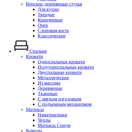
Венские деревянные стулья
Для кухни
Твердые
Коричневые
Орех
Слоновая кость
Классические
Спальня
Кровати
Односпальные кровати
Полутороспальные кровати
Двуспальные кровати
Металлические
Из массива
Деревянные
Тканевые
С мягким изголовьем
С подъемным механизмом
Матрасы
Наматрасники
Чехлы
Матрасы Сонум
Комоды