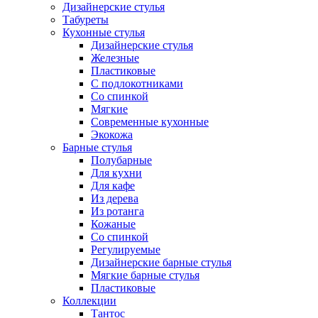
Дизайнерские стулья
Табуреты
Кухонные стулья
Дизайнерские стулья
Железные
Пластиковые
С подлокотниками
Со спинкой
Мягкие
Современные кухонные
Экокожа
Барные стулья
Полубарные
Для кухни
Для кафе
Из дерева
Из ротанга
Кожаные
Со спинкой
Регулируемые
Дизайнерские барные стулья
Мягкие барные стулья
Пластиковые
Коллекции
Тантос