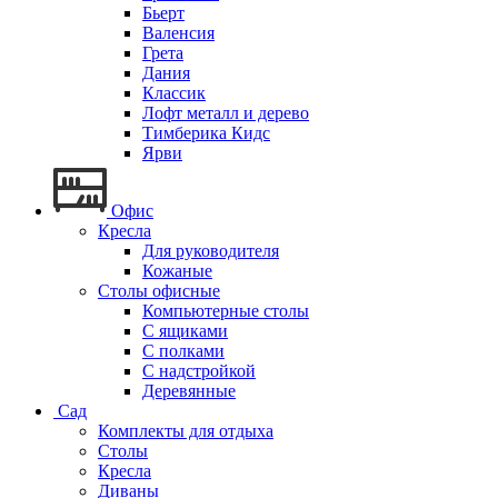
Бьерт
Валенсия
Грета
Дания
Классик
Лофт металл и дерево
Тимберика Кидс
Ярви
Офис
Кресла
Для руководителя
Кожаные
Столы офисные
Компьютерные столы
С ящиками
С полками
С надстройкой
Деревянные
Сад
Комплекты для отдыха
Столы
Кресла
Диваны