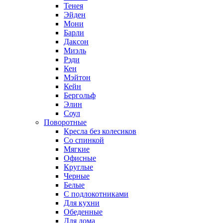
Тенея
Эйден
Мони
Барли
Даксон
Миэль
Рэди
Кен
Мэйтон
Кейн
Бергольф
Элин
Соул
Поворотные
Кресла без колесиков
Со спинкой
Мягкие
Офисные
Круглые
Черные
Белые
С подлокотниками
Для кухни
Обеденные
Для дома