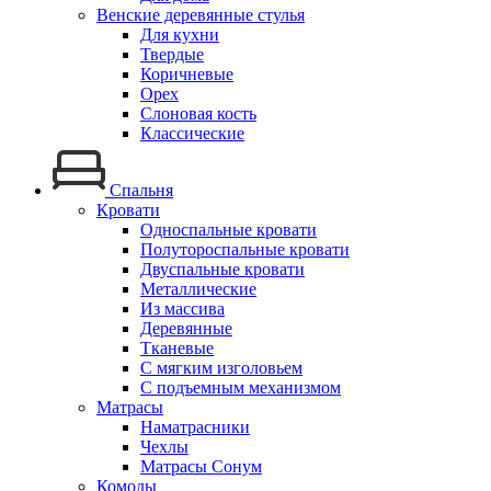
Венские деревянные стулья
Для кухни
Твердые
Коричневые
Орех
Слоновая кость
Классические
Спальня
Кровати
Односпальные кровати
Полутороспальные кровати
Двуспальные кровати
Металлические
Из массива
Деревянные
Тканевые
С мягким изголовьем
С подъемным механизмом
Матрасы
Наматрасники
Чехлы
Матрасы Сонум
Комоды