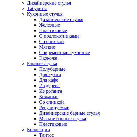
Дизайнерские стулья
Табуреты
Кухонные стулья
Дизайнерские стулья
Железные
Пластиковые
С подлокотниками
Со спинкой
Мягкие
Современные кухонные
Экокожа
Барные стулья
Полубарные
Для кухни
Для кафе
Из дерева
Из ротанга
Кожаные
Со спинкой
Регулируемые
Дизайнерские барные стулья
Мягкие барные стулья
Пластиковые
Коллекции
Тантос