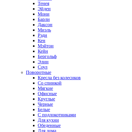
Тенея
Эйден
Мони
Барли
Даксон
Миэль
Рэди
Кен
Мэйтон
Кейн
Бергольф
Элин
Соул
Поворотные
Кресла без колесиков
Со спинкой
Мягкие
Офисные
Круглые
Черные
Белые
С подлокотниками
Для кухни
Обеденные
Для дома