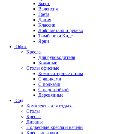
Бьерт
Валенсия
Грета
Дания
Классик
Лофт металл и дерево
Тимберика Кидс
Ярви
Офис
Кресла
Для руководителя
Кожаные
Столы офисные
Компьютерные столы
С ящиками
С полками
С надстройкой
Деревянные
Сад
Комплекты для отдыха
Столы
Кресла
Диваны
Подвесные кресла и качели
Кресла-качалки