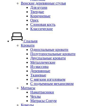
Венские деревянные стулья
Для кухни
Твердые
Коричневые
Орех
Слоновая кость
Классические
Спальня
Кровати
Односпальные кровати
Полутороспальные кровати
Двуспальные кровати
Металлические
Из массива
Деревянные
Тканевые
С мягким изголовьем
С подъемным механизмом
Матрасы
Наматрасники
Чехлы
Матрасы Сонум
Комоды