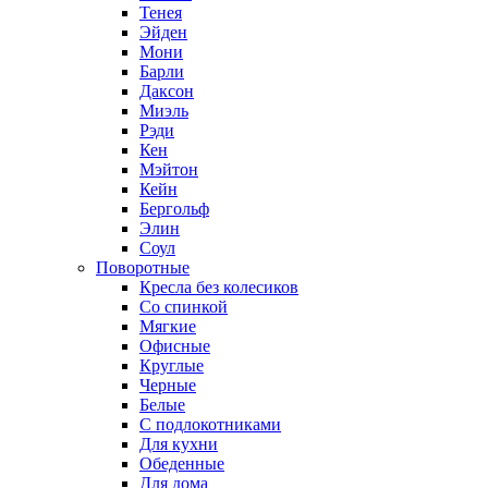
Тенея
Эйден
Мони
Барли
Даксон
Миэль
Рэди
Кен
Мэйтон
Кейн
Бергольф
Элин
Соул
Поворотные
Кресла без колесиков
Со спинкой
Мягкие
Офисные
Круглые
Черные
Белые
С подлокотниками
Для кухни
Обеденные
Для дома