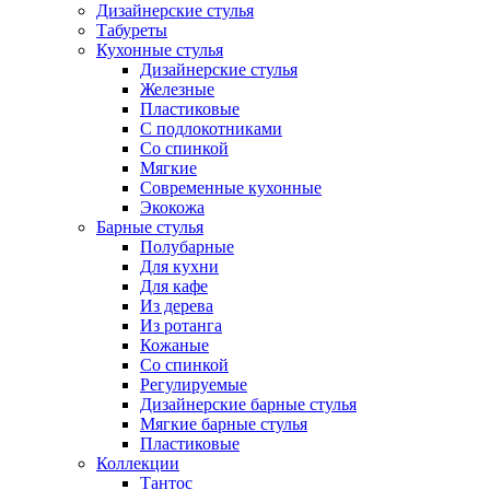
Дизайнерские стулья
Табуреты
Кухонные стулья
Дизайнерские стулья
Железные
Пластиковые
С подлокотниками
Со спинкой
Мягкие
Современные кухонные
Экокожа
Барные стулья
Полубарные
Для кухни
Для кафе
Из дерева
Из ротанга
Кожаные
Со спинкой
Регулируемые
Дизайнерские барные стулья
Мягкие барные стулья
Пластиковые
Коллекции
Тантос